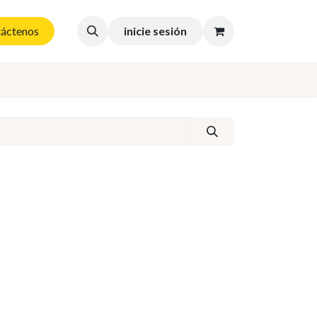
áctenos
inicie sesión