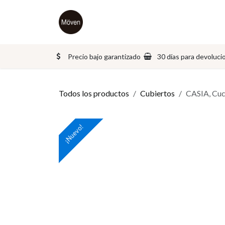
Ir al contenido
Inicio
Tienda
Sobre nosotros
Precio bajo garantizado
30 días para devoluci
Todos los productos
Cubiertos
CASIA, Cuc
¡Nuevo!
¡Nuevo!