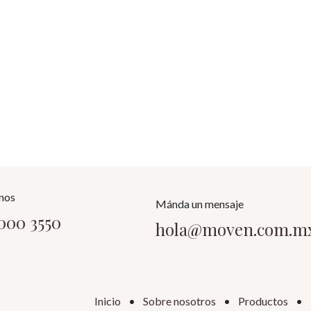
nos
Mánda un mensaje
9000 3550
hola@moven.com.m
Inicio
•
Sobre nosotros
•
Productos
•