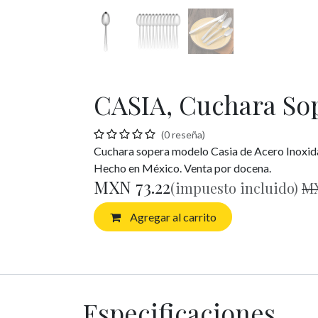
CASIA, Cuchara Sop
(0 reseña)
Cuchara sopera modelo Casia de Acero Inoxidab
Hecho en México. Venta por docena.
MXN
73.22
(impuesto incluido)
M
Agregar al carrito
Especificaciones