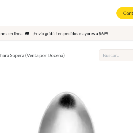
Asadores
Cubiertos
Accesorios
Sets de Cubiertos
Cont
ones en línea
¡Envío grátis! en pedidos mayores a $699
hara Sopera (Venta por Docena)