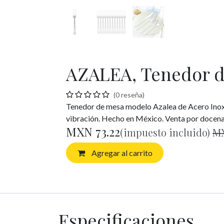
AZALEA, Tenedor d
(0 reseña)
Tenedor de mesa modelo Azalea de Acero Inoxid
vibración. Hecho en México. Venta por docen
MXN
73.22
(impuesto incluido)
M
Agregar al carrito
Especificaciones