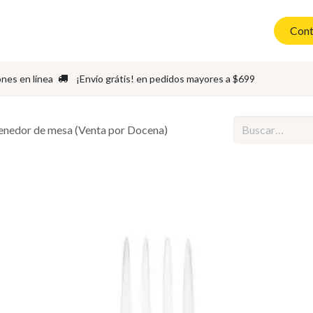
Asadores
Cubiertos
Accesorios
Sets de Cubiertos
Cont
ones en línea
¡Envío grátis! en pedidos mayores a $699
nedor de mesa (Venta por Docena)