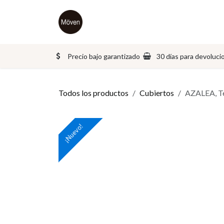
Ir al contenido
Inicio
Tienda
Sobre nosotros
Precio bajo garantizado
30 días para devoluci
Todos los productos
Cubiertos
AZALEA, Te
¡Nuevo!
¡Nuevo!