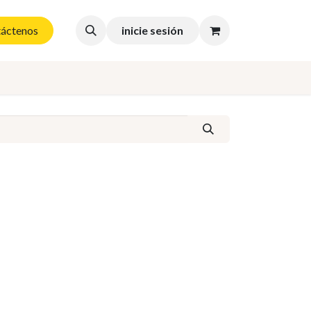
áctenos
inicie sesión