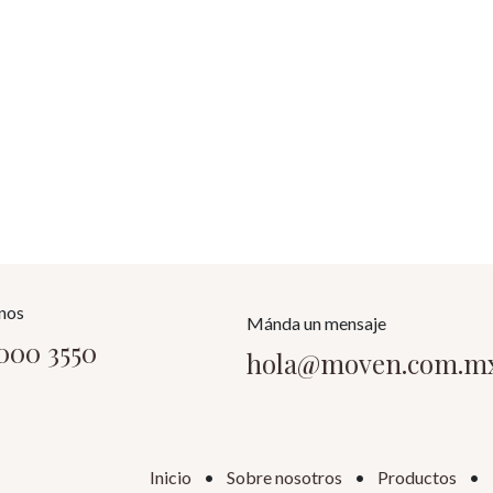
nos
Mánda un mensaje
9000 3550
hola@moven.com.m
Inicio
•
Sobre nosotros
•
Productos
•