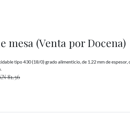
e mesa (Venta por Docena)
able tipo 430 (18/0) grado alimenticio, de 1.22 mm de espesor, c
a.
XN
81.36